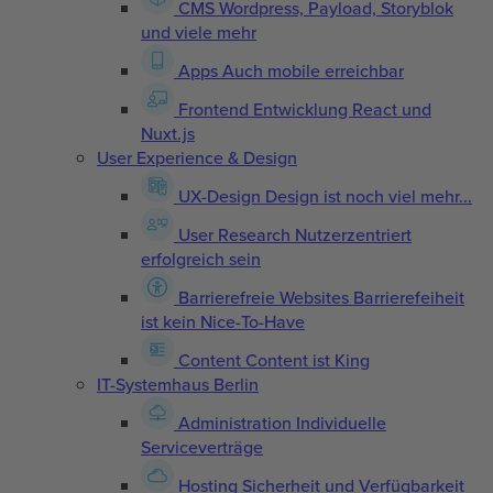
CMS
Wordpress, Payload, Storyblok
und viele mehr
Apps
Auch mobile erreichbar
Frontend Entwicklung
React und
Nuxt.js
User Experience & Design
UX-Design
Design ist noch viel mehr...
User Research
Nutzerzentriert
erfolgreich sein
Barrierefreie Websites
Barrierefeiheit
ist kein Nice-To-Have
Content
Content ist King
IT-Systemhaus Berlin
Administration
Individuelle
Serviceverträge
Hosting
Sicherheit und Verfügbarkeit