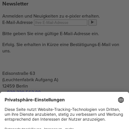
Newsletter
Anmelden und Neuigkeiten zu e-pixler erhalten.
E-Mail-Adresse
Bitte geben Sie eine gültige E-Mail-Adresse ein.
Erfolg. Sie erhalten in Kürze eine Bestätigungs-E-Mail von
uns.
Edisonstraße 63
(Leuchtenfabrik Aufgang A)
12459
Berlin
030 220 563 00
info(at)e-pixler.com