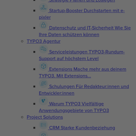
Startup-Booster
Durchstarten mit e-
pixler
Datenschutz und IT-Sicherheit
Wie Sie
Ihre Daten schützen können
TYPO3 Agentur
Serviceleistungen
TYPO3-Rundum-
Support auf höchstem Level
Extensions
Mache mehr aus deinem
TYPO3. Mit Extensions...
Schulungen
Für Redakteur:innen und
Entwickler:innen
Warum TYPO3
Vielfältige
Anwendungsgebiete von TYPO3
Project Solutions
CRM
Starke Kundenbeziehung