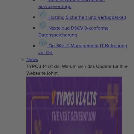
Serviceverträge
Hosting
Sicherheit und Verfügbarkeit
Nextcloud
DSGVO-konforme
Datenspeicherung
On-Site IT Management
IT-Betreuung
vor Ort
News
TYPO3 14 ist da: Warum sich das Update für Ihre
Webseite lohnt