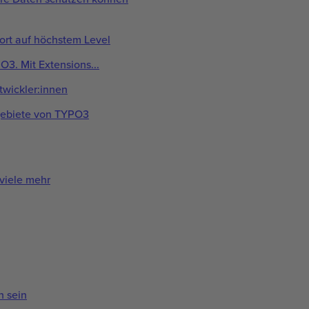
t auf höchstem Level
. Mit Extensions...
twickler:innen
gebiete von TYPO3
viele mehr
h sein