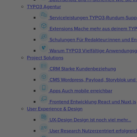
TYPO3 Agentur
Serviceleistungen
TYPO3-Rundum-Suppor
Extensions
Mache mehr aus deinem TYPO3
Schulungen
Für Redakteur:innen und En
Warum TYPO3
Vielfältige Anwendungs
Project Solutions
CRM
Starke Kundenbeziehung
CMS
Wordpress, Payload, Storyblok und 
Apps
Auch mobile erreichbar
Frontend Entwicklung
React und Nuxt.js
User Experience & Design
UX-Design
Design ist noch viel mehr...
User Research
Nutzerzentriert erfolgreic