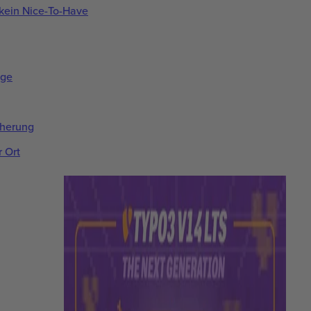
t kein Nice-To-Have
äge
herung
r Ort