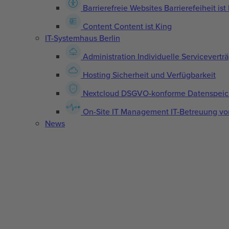
Barrierefreie Websites
Barrierefeiheit is
Content
Content ist King
IT-Systemhaus Berlin
Administration
Individuelle Servicevertr
Hosting
Sicherheit und Verfügbarkeit
Nextcloud
DSGVO-konforme Datenspeic
On-Site IT Management
IT-Betreuung vo
News