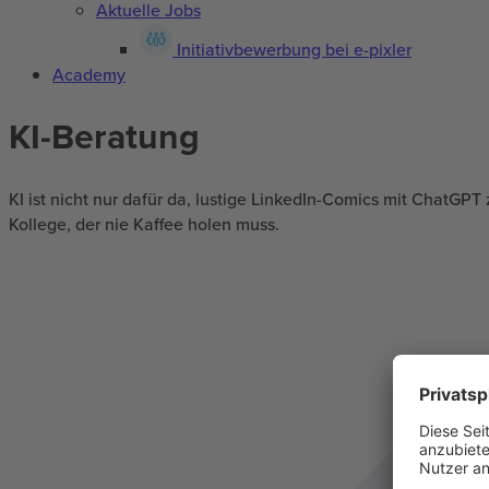
Aktuelle Jobs
Initiativbewerbung bei e-pixler
Academy
KI-Beratung
KI ist nicht nur dafür da, lustige LinkedIn-Comics mit ChatGPT
Kollege, der nie Kaffee holen muss.