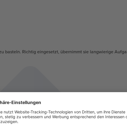
 zu basteln. Richtig eingesetzt, übernimmt sie langwierige Aufg