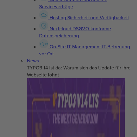
Serviceverträge
Hosting
Sicherheit und Verfügbarkeit
Nextcloud
DSGVO-konforme
Datenspeicherung
On-Site IT Management
IT-Betreuung
vor Ort
News
TYPO3 14 ist da: Warum sich das Update für Ihre
Webseite lohnt