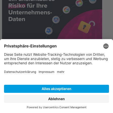
Cloud-Lösungen ohne Kompromisse
Alle Artikel anzeigen
Sie suchen professionelle Hosting-
Lösungen?
Schreiben Sie uns gern oder rufen Sie uns an unter
030 220 563 10