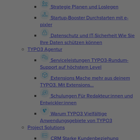
Strategie
Planen und Loslegen
Startup-Booster
Durchstarten mit e-
pixler
Datenschutz und IT-Sicherheit
Wie Sie
Ihre Daten schützen können
TYPO3 Agentur
Serviceleistungen
TYPO3-Rundum-
Support auf höchstem Level
Extensions
Mache mehr aus deinem
TYPO3. Mit Extensions...
Schulungen
Für Redakteur:innen und
Entwickler:innen
Warum TYPO3
Vielfältige
Anwendungsgebiete von TYPO3
Project Solutions
CRM
Starke Kundenbeziehung