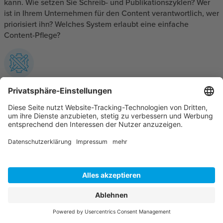
kann. Wie setzen Sie Schreib- und Publikationszyklen? Wer
ist in Ihrem Unternehmen für den Content verantwortlich, wer
priorisiert ihn? Welches System erlaubt eine einfache
Content-Pflege?
Content Controlling
Wir sensibilisieren Sie. Welche Wirkung hat ein bestimmter
Inhalt, ein Beitrag, ein Bild? Welche Inhalte schaffen es, mehr
Follower anzuziehen? Wie gelingt es Ihnen, Menschen an die
Hand zu nehmen und zum Handeln zu bewegen?
Tracking Strategie: Auf den Spuren der
Nutzer:innen
Wer online einkauft, nutzt von der Recherche bis zum