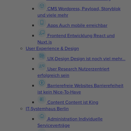
CMS
Wordpress, Payload, Storyblok
und viele mehr
Apps
Auch mobile erreichbar
Frontend Entwicklung
React und
Nuxt.js
User Experience & Design
UX-Design
Design ist noch viel mehr...
User Research
Nutzerzentriert
erfolgreich sein
Barrierefreie Websites
Barrierefeiheit
ist kein Nice-To-Have
Content
Content ist King
IT-Systemhaus Berlin
Administration
Individuelle
Serviceverträge