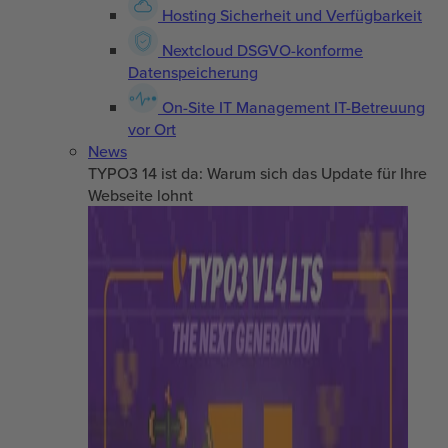
Hosting
Sicherheit und Verfügbarkeit
Nextcloud
DSGVO-konforme
Datenspeicherung
On-Site IT Management
IT-Betreuung
vor Ort
News
TYPO3 14 ist da: Warum sich das Update für Ihre
Webseite lohnt