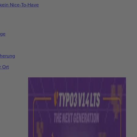
t kein Nice-To-Have
äge
herung
r Ort