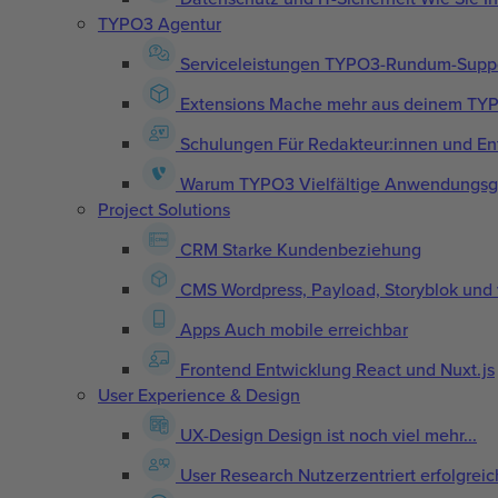
TYPO3 Agentur
Serviceleistungen
TYPO3-Rundum-Suppor
Extensions
Mache mehr aus deinem TYPO3
Schulungen
Für Redakteur:innen und En
Warum TYPO3
Vielfältige Anwendungs
Project Solutions
CRM
Starke Kundenbeziehung
CMS
Wordpress, Payload, Storyblok und 
Apps
Auch mobile erreichbar
Frontend Entwicklung
React und Nuxt.js
User Experience & Design
UX-Design
Design ist noch viel mehr...
User Research
Nutzerzentriert erfolgreic