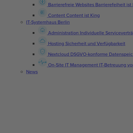
Barrierefreie Websites
Barrierefeiheit is
Content
Content ist King
IT-Systemhaus Berlin
Administration
Individuelle Servicevertr
Hosting
Sicherheit und Verfügbarkeit
Nextcloud
DSGVO-konforme Datenspeic
On-Site IT Management
IT-Betreuung vo
News