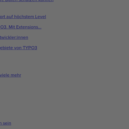
t auf höchstem Level
. Mit Extensions...
twickler:innen
gebiete von TYPO3
viele mehr
h sein