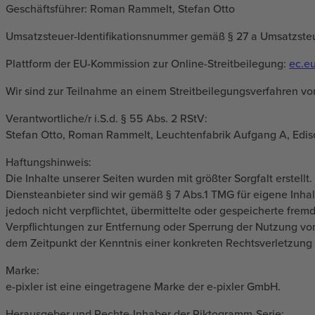
Geschäftsführer: Roman Rammelt, Stefan Otto
Umsatzsteuer-Identifikationsnummer gemäß § 27 a Umsatzst
Plattform der EU-Kommission zur Online-Streitbeilegung:
ec.e
Wir sind zur Teilnahme an einem Streitbeilegungsverfahren vor
Verantwortliche/r i.S.d. § 55 Abs. 2 RStV:
Stefan Otto, Roman Rammelt, Leuchtenfabrik Aufgang A, Edis
Haftungshinweis:
Die Inhalte unserer Seiten wurden mit größter Sorgfalt erstell
Diensteanbieter sind wir gemäß § 7 Abs.1 TMG für eigene Inha
jedoch nicht verpflichtet, übermittelte oder gespeicherte fr
Verpflichtungen zur Entfernung oder Sperrung der Nutzung von
dem Zeitpunkt der Kenntnis einer konkreten Rechtsverletzun
Marke:
e-pixler ist eine eingetragene Marke der e-pixler GmbH.
Herausgeber und Rechte-Inhaber der Piktogramm-Serie: