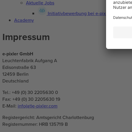
Aktuelle Jobs
Initiativbewerbung bei e-pixler
Academy
Impressum
e-pixler GmbH
Leuchtenfabrik Aufgang A
Edisonstraße 63
12459 Berlin
Deutschland
Tel.: +49 (0) 30 2205630 0
Fax: +49 (0) 30 2205630 19
E-Mail:
info(at)e-pixler.com
Registergericht: Amtsgericht Charlottenburg
Registernummer: HRB 135719 B