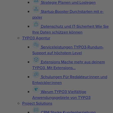
Strategie
Planen und Loslegen
Startup-Booster
Durchstarten mit e-
pixler
Datenschutz und IT-Sicherheit
Wie Sie
Ihre Daten schützen können
TYPO3 Agentur
Serviceleistungen
TYPO3-Rundum-
Support auf höchstem Level
Extensions
Mache mehr aus deinem
TYPO3. Mit Extensions...
Schulungen
Für Redakteur:innen und
Entwickler:innen
Warum TYPO3
Vielfältige
Anwendungsgebiete von TYPO3
Project Solutions
CRM
Starke Kundenbeziehung