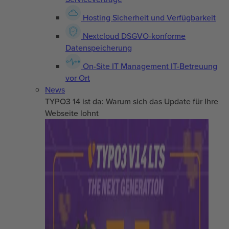
Hosting
Sicherheit und Verfügbarkeit
Nextcloud
DSGVO-konforme
Datenspeicherung
On-Site IT Management
IT-Betreuung
vor Ort
News
TYPO3 14 ist da: Warum sich das Update für Ihre
Webseite lohnt