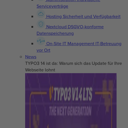
Serviceverträge
Hosting
Sicherheit und Verfügbarkeit
Nextcloud
DSGVO-konforme
Datenspeicherung
On-Site IT Management
IT-Betreuung
vor Ort
News
TYPO3 14 ist da: Warum sich das Update für Ihre
Webseite lohnt