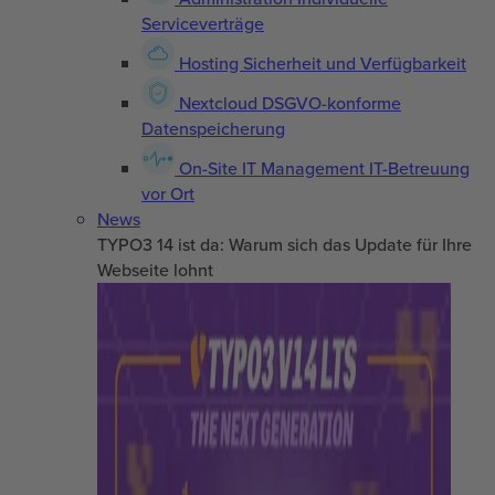
Serviceverträge
Hosting
Sicherheit und Verfügbarkeit
Nextcloud
DSGVO-konforme
Datenspeicherung
On-Site IT Management
IT-Betreuung
vor Ort
News
TYPO3 14 ist da: Warum sich das Update für Ihre
Webseite lohnt