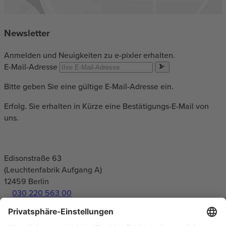
Newsletter
Anmelden und Neuigkeiten zu e-pixler erhalten.
E-Mail-Adresse
Bitte geben Sie eine gültige E-Mail-Adresse ein.
Erfolg. Sie erhalten in Kürze eine Bestätigungs-E-Mail von
uns.
Edisonstraße 63
(Leuchtenfabrik Aufgang A)
12459
Berlin
030 220 563 00
info(at)e-pixler.com