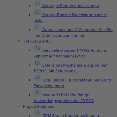
Strategie
Planen und Loslegen
Startup-Booster
Durchstarten mit e-
pixler
Datenschutz und IT-Sicherheit
Wie Sie
Ihre Daten schützen können
TYPO3 Agentur
Serviceleistungen
TYPO3-Rundum-
Support auf höchstem Level
Extensions
Mache mehr aus deinem
TYPO3. Mit Extensions...
Schulungen
Für Redakteur:innen und
Entwickler:innen
Warum TYPO3
Vielfältige
Anwendungsgebiete von TYPO3
Project Solutions
CRM
Starke Kundenbeziehung