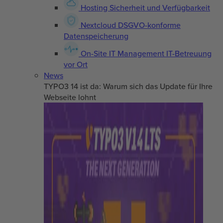
Hosting
Sicherheit und Verfügbarkeit
Nextcloud
DSGVO-konforme
Datenspeicherung
On-Site IT Management
IT-Betreuung
vor Ort
News
TYPO3 14 ist da: Warum sich das Update für Ihre
Webseite lohnt