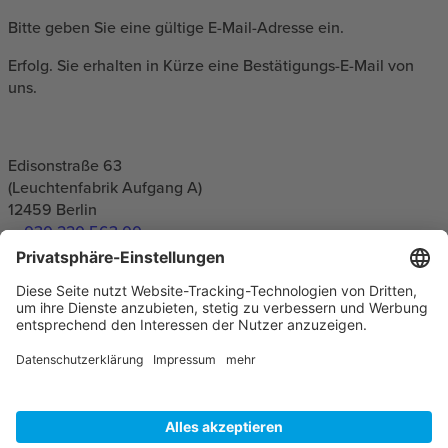
Bitte geben Sie eine gültige E-Mail-Adresse ein.
Erfolg. Sie erhalten in Kürze eine Bestätigungs-E-Mail von
uns.
Edisonstraße 63
(Leuchtenfabrik Aufgang A)
12459
Berlin
030 220 563 00
info(at)e-pixler.com
Datenschutz
Impressum
AGB