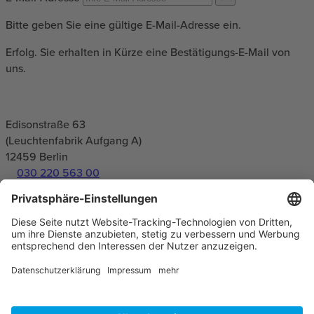
Bitte geben Sie eine gültige E-Mail-Adresse ein.
Erfolg. Sie erhalten in Kürze eine Bestätigungs-E-Mail von
uns.
Edisonstraße 63
(Leuchtenfabrik Aufgang A)
12459
Berlin
030 220 563 00
info(at)e-pixler.com
Datenschutz
Impressum