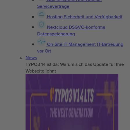
Serviceverträge
Hosting
Sicherheit und Verfügbarkeit
Nextcloud
DSGVO-konforme
Datenspeicherung
On-Site IT Management
IT-Betreuung
vor Ort
News
TYPO3 14 ist da: Warum sich das Update für Ihre
Webseite lohnt