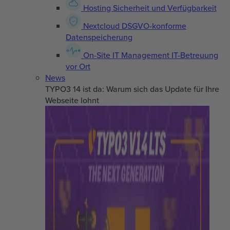
Hosting
Sicherheit und Verfügbarkeit
Nextcloud
DSGVO-konforme
Datenspeicherung
On-Site IT Management
IT-Betreuung
vor Ort
News
TYPO3 14 ist da: Warum sich das Update für Ihre
Webseite lohnt