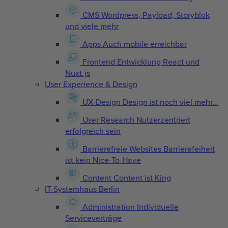
CMS
Wordpress, Payload, Storyblok
und viele mehr
Apps
Auch mobile erreichbar
Frontend Entwicklung
React und
Nuxt.js
User Experience & Design
UX-Design
Design ist noch viel mehr...
User Research
Nutzerzentriert
erfolgreich sein
Barrierefreie Websites
Barrierefeiheit
ist kein Nice-To-Have
Content
Content ist King
IT-Systemhaus Berlin
Administration
Individuelle
Serviceverträge