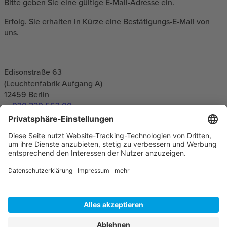
Bitte geben Sie eine gültige E-Mail-Adresse ein.
Erfolg. Sie erhalten in Kürze eine Bestätigungs-E-Mail von
uns.
Edisonstraße 63
(Leuchtenfabrik Aufgang A)
12459
Berlin
030 220 563 00
info(at)e-pixler.com
Datenschutz
Impressum
AGB
Nachhaltigkeit