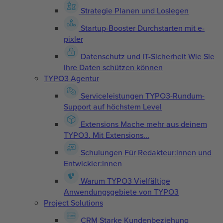
Strategie
Planen und Loslegen
Startup-Booster
Durchstarten mit e-
pixler
Datenschutz und IT-Sicherheit
Wie Sie
Ihre Daten schützen können
TYPO3 Agentur
Serviceleistungen
TYPO3-Rundum-
Support auf höchstem Level
Extensions
Mache mehr aus deinem
TYPO3. Mit Extensions...
Schulungen
Für Redakteur:innen und
Entwickler:innen
Warum TYPO3
Vielfältige
Anwendungsgebiete von TYPO3
Project Solutions
CRM
Starke Kundenbeziehung